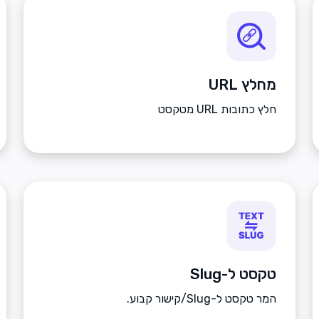
מחלץ URL
חלץ כתובות URL מטקסט
טקסט ל-Slug
המר טקסט ל-Slug/קישור קבוע.