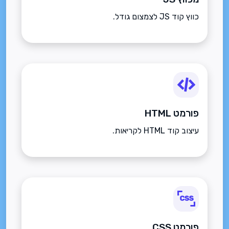
כווץ קוד JS לצמצום גודל.
פורמט HTML
עיצוב קוד HTML לקריאות.
פורמט CSS