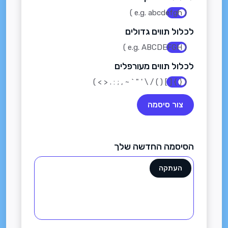
( e.g. abcdefgh )
לכלול תווים גדולים
( e.g. ABCDEFGH )
לכלול תווים מעורפלים
( { } [ ] ( ) / \ ' " ` ~ , ; : . < > )
צור סיסמה
הסיסמה החדשה שלך
העתקה