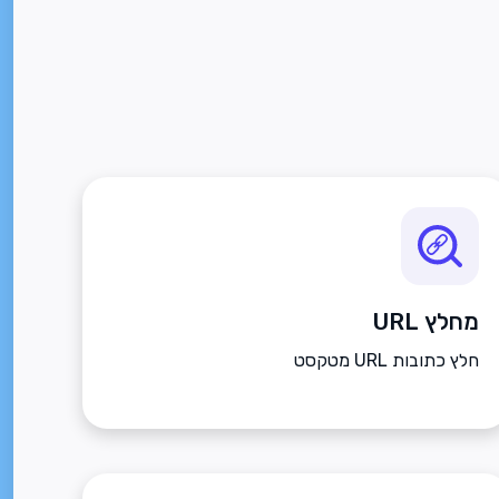
מחלץ URL
חלץ כתובות URL מטקסט