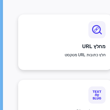
מחלץ URL
חלץ כתובות URL מטקסט