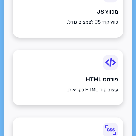
מכווץ JS
כווץ קוד JS לצמצום גודל.
פורמט HTML
עיצוב קוד HTML לקריאות.