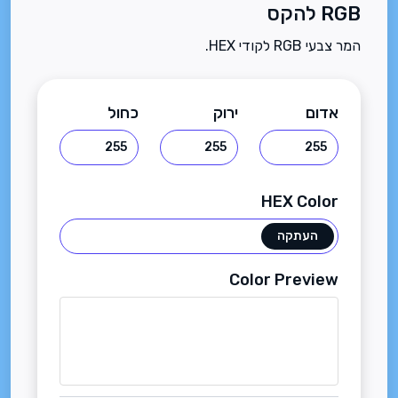
RGB להקס
המר צבעי RGB לקודי HEX.
אדום
ירוק
כחול
HEX Color
העתקה
Color Preview