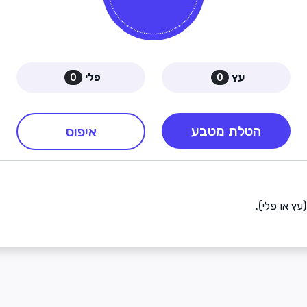
עץ
פלי
0
0
הטלת מטבע
איפוס
ץ או פלי).